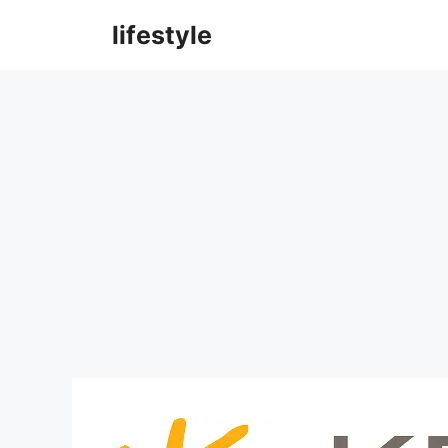
컨
lifestyle
텐
츠
로
건
너
뛰
기