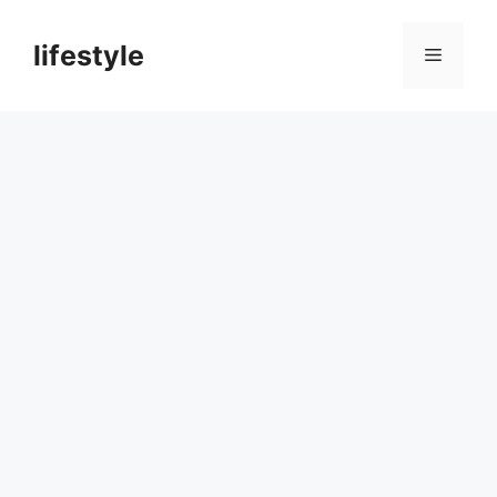
컨
텐
lifestyle
메
츠
로
뉴
건
너
뛰
기