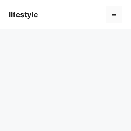
컨
텐
lifestyle
메
츠
로
뉴
건
너
뛰
기