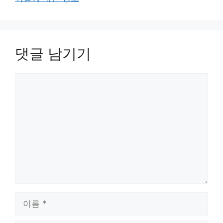
댓글 남기기
댓
글
이
름