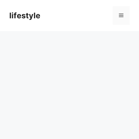
컨
텐
lifestyle
메
츠
로
뉴
건
너
뛰
기