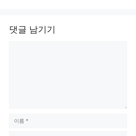
댓글 남기기
댓
글
이
름
이