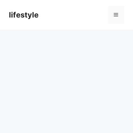
컨
텐
lifestyle
메
츠
로
뉴
건
너
뛰
기