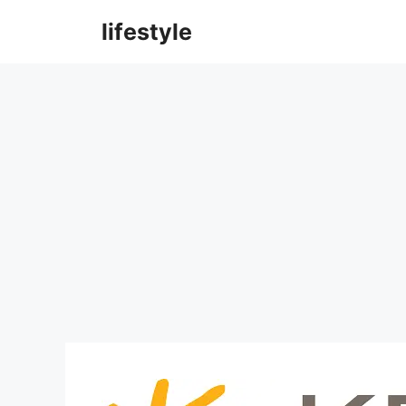
컨
lifestyle
텐
츠
로
건
너
뛰
기