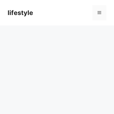
컨
텐
lifestyle
메
츠
로
뉴
건
너
뛰
기