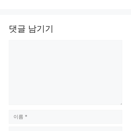
댓글 남기기
댓
글
이
름
이