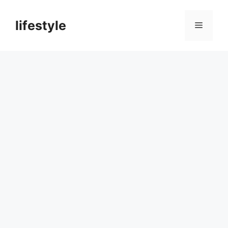
컨
텐
lifestyle
메
츠
로
뉴
건
너
뛰
기