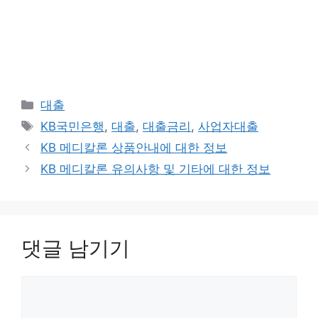
카
대출
테
태
KB국민은행
,
대출
,
대출금리
,
사업자대출
고
그
KB 메디칼론 상품안내에 대한 정보
리
KB 메디칼론 유의사항 및 기타에 대한 정보
댓글 남기기
댓
글