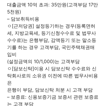
대출금액 10억 초과: 35만원(고객부담 17만
5천원)
– 담보취득비용
ㅇ[근저당권] 설정등기하는 경우(등록면허
세, 지방교육세, 등기신청수수료 및 법무사
수수료)는 은행부담, 감액등기 또는 말소등
기를 하는 경우 고객부담, 국민주택채권매
입비
(설정금액의 10/1,000)는 고객부담
ㅇ[담보신탁]이용 시 담보신탁 수수료와 신
탁회사로의 소유권 이전에 따른 법무사비용
은
은행이 부담, 담보신탁 처분 시 고객 부담
– 보증료: 신용보증기금 보증서 관련 보증료
는 고객 부담