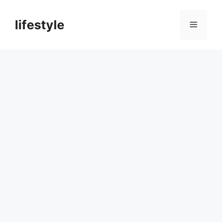
컨
텐
lifestyle
메
츠
로
뉴
건
너
뛰
기