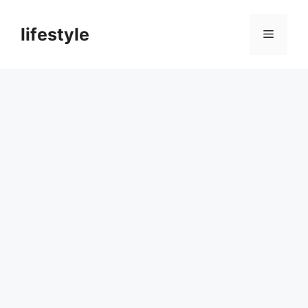
컨
텐
lifestyle
메
츠
로
뉴
건
너
뛰
기