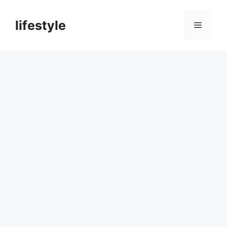
컨
텐
lifestyle
메
츠
로
뉴
건
너
뛰
기