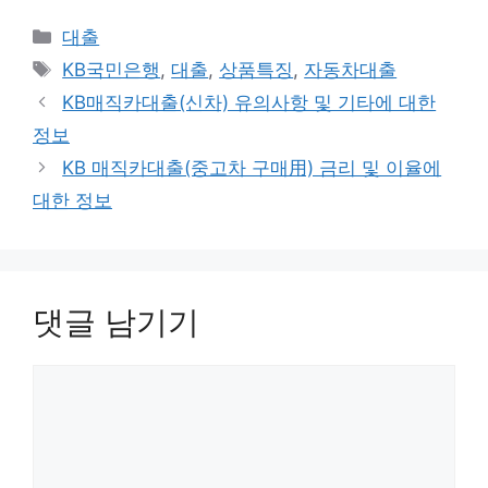
카
대출
테
태
KB국민은행
,
대출
,
상품특징
,
자동차대출
고
그
KB매직카대출(신차) 유의사항 및 기타에 대한
리
정보
KB 매직카대출(중고차 구매用) 금리 및 이율에
대한 정보
댓글 남기기
댓
글