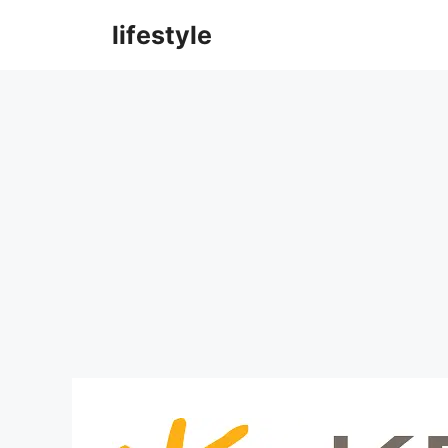
컨
lifestyle
텐
츠
로
건
너
뛰
기