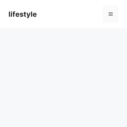
컨
텐
lifestyle
메
츠
로
뉴
건
너
뛰
기