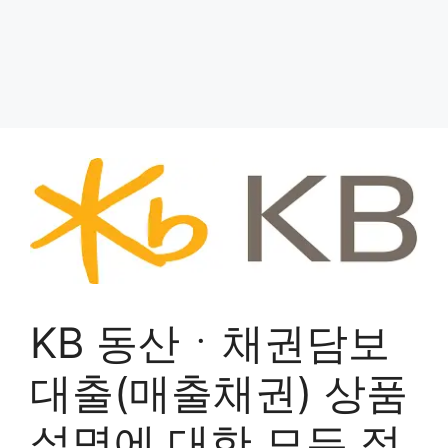
KB 동산ㆍ채권담보
대출(매출채권) 상품
설명에 대한 모든 정