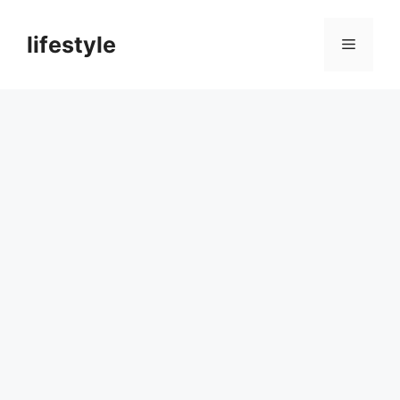
컨
텐
lifestyle
메
츠
로
뉴
건
너
뛰
기