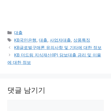
카
대출
테
태
KB국민은행
,
대출
,
사업자대출
,
상품특징
고
그
KB글로벌구매론 유의사항 및 기타에 대한 정보
리
KB 더드림 지식재산(IP) 담보대출 금리 및 이율
에 대한 정보
댓글 남기기
댓
글