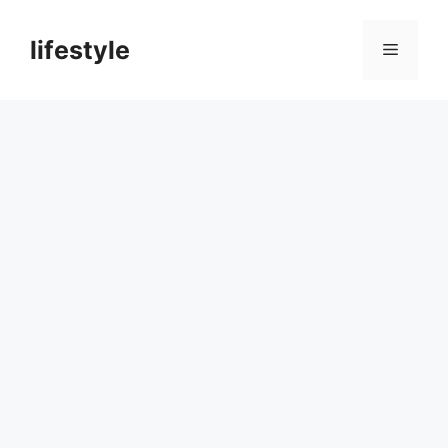
컨
텐
lifestyle
메
츠
로
뉴
건
너
뛰
기