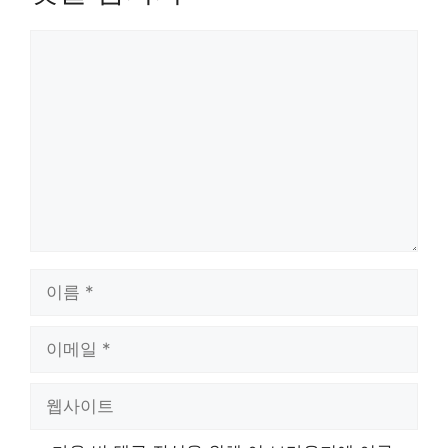
댓
글
이
름
이
메
일
웹
사
이