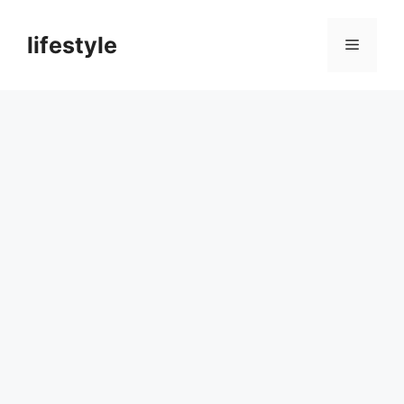
컨
텐
lifestyle
메
츠
로
뉴
건
너
뛰
기