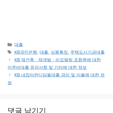
카
대출
테
태
KB국민은행
,
대출
,
상품특징
,
주택도시기금대출
고
그
KB 재건축ㆍ재개발ㆍ리모델링 조합원에 대한
리
이주비대출 유의사항 및 기타에 대한 정보
KB 내집마련디딤돌대출 금리 및 이율에 대한 정
보
댓글 남기기