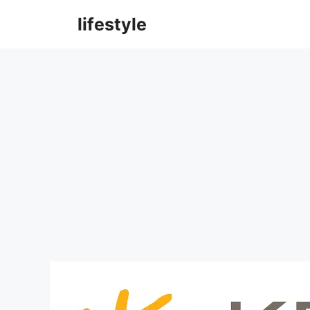
컨
lifestyle
텐
츠
로
건
너
뛰
기