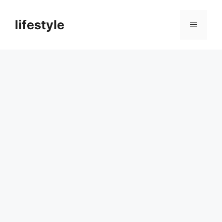
컨
텐
lifestyle
메
츠
로
뉴
건
너
뛰
기