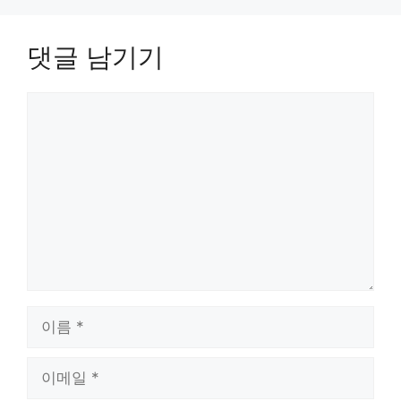
댓글 남기기
댓
글
이
름
이
메