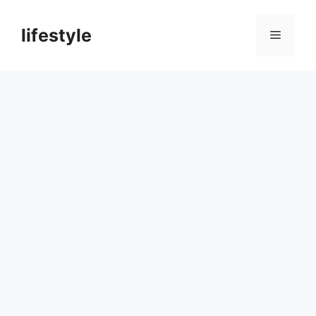
컨
텐
lifestyle
메
츠
로
뉴
건
너
뛰
기