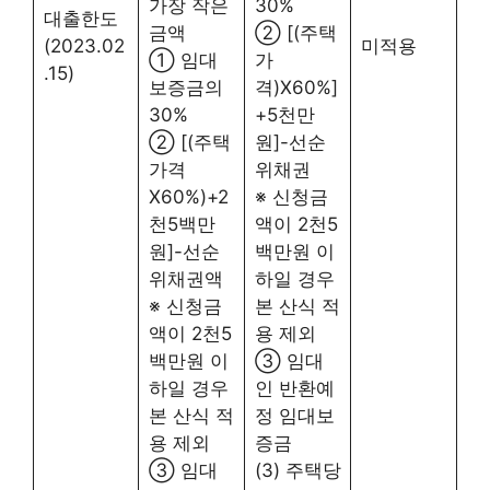
가장 작은
30%
대출한도
금액
② [(주택
(2023.02
미적용
① 임대
가
.15)
보증금의
격)X60%]
30%
+5천만
② [(주택
원]-선순
가격
위채권
X60%)+2
※ 신청금
천5백만
액이 2천5
원]-선순
백만원 이
위채권액
하일 경우
※ 신청금
본 산식 적
액이 2천5
용 제외
백만원 이
③ 임대
하일 경우
인 반환예
본 산식 적
정 임대보
용 제외
증금
③ 임대
(3) 주택당