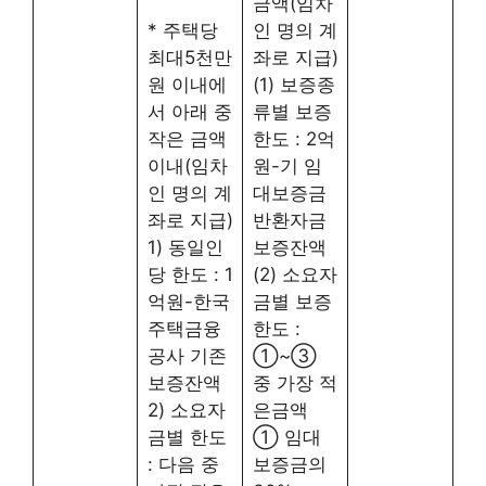
금액(임차
* 주택당
인 명의 계
최대5천만
좌로 지급)
원 이내에
(1) 보증종
서 아래 중
류별 보증
작은 금액
한도 : 2억
이내(임차
원-기 임
인 명의 계
대보증금
좌로 지급)
반환자금
1) 동일인
보증잔액
당 한도 : 1
(2) 소요자
억원-한국
금별 보증
주택금융
한도 :
공사 기존
①~③
보증잔액
중 가장 적
2) 소요자
은금액
금별 한도
① 임대
: 다음 중
보증금의