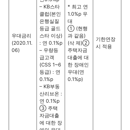
– KB스타
* 최고 연
클럽(본인
1.0%p 우
은행실질
대
등급 골드
① (현행
우대금리
스타 이상)
과 같음)
기한연장
(2020.11.
: 연 0.1%p
(삭 제)②
시 적용
06)
– 우량등
주택자금
급고객
대출에 대
(CSS 1~6
한 장애인
등급) : 연
우대(연
0.1%p
0.1%p)
– KB부동
산리브온 :
연 0.1%p
③ 주택
자금대출
에 대한 장
애인 우대