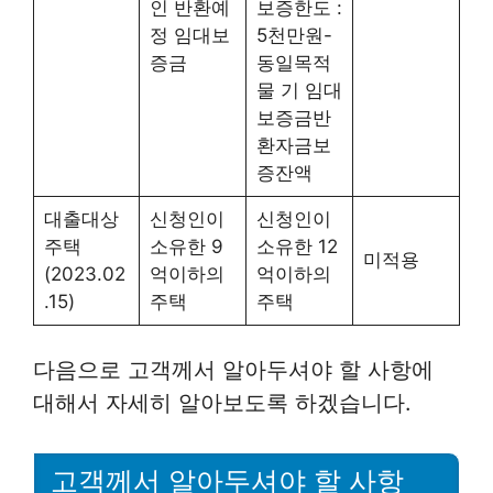
인 반환예
보증한도 :
정 임대보
5천만원-
증금
동일목적
물 기 임대
보증금반
환자금보
증잔액
대출대상
신청인이
신청인이
주택
소유한 9
소유한 12
미적용
(2023.02
억이하의
억이하의
.15)
주택
주택
다음으로 고객께서 알아두셔야 할 사항에
대해서 자세히 알아보도록 하겠습니다.
고객께서 알아두셔야 할 사항