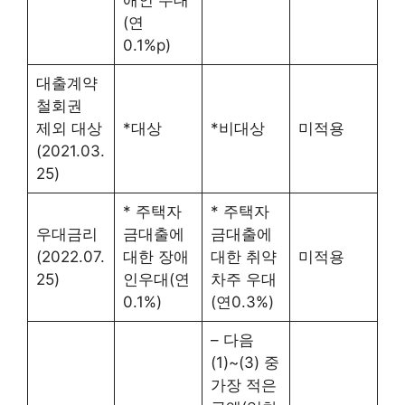
(연
0.1%p)
대출계약
철회권
제외 대상
*대상
*비대상
미적용
(2021.03.
25)
* 주택자
* 주택자
우대금리
금대출에
금대출에
(2022.07.
대한 장애
대한 취약
미적용
25)
인우대(연
차주 우대
0.1%)
(연0.3%)
– 다음
(1)~(3) 중
가장 적은