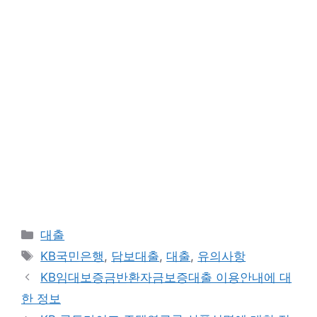
카
대출
테
태
KB국민은행
,
담보대출
,
대출
,
유의사항
고
그
KB임대보증금반환자금보증대출 이용안내에 대
리
한 정보