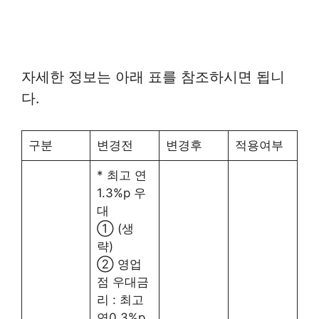
자세한 정보는 아래 표를 참조하시면 됩니
다.
구분
변경전
변경후
적용여부
* 최고 연
1.3%p 우
대
① (생
략)
② 영업
점 우대금
리 : 최고
연0.3%p