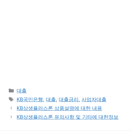
카
대출
테
태
KB국민은행
,
대출
,
대출금리
,
사업자대출
고
그
KB상생플러스론 상품설명에 대한 내용
리
KB상생플러스론 유의사항 및 기타에 대한정보