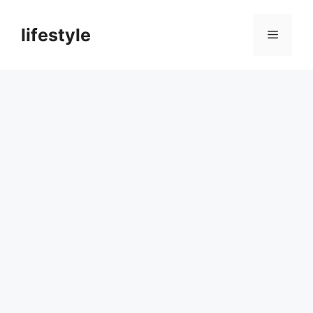
컨
텐
lifestyle
메
츠
로
뉴
건
너
뛰
기