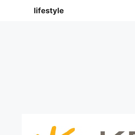
컨
lifestyle
텐
츠
로
건
너
뛰
기