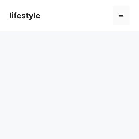
컨
텐
lifestyle
메
츠
로
뉴
건
너
뛰
기