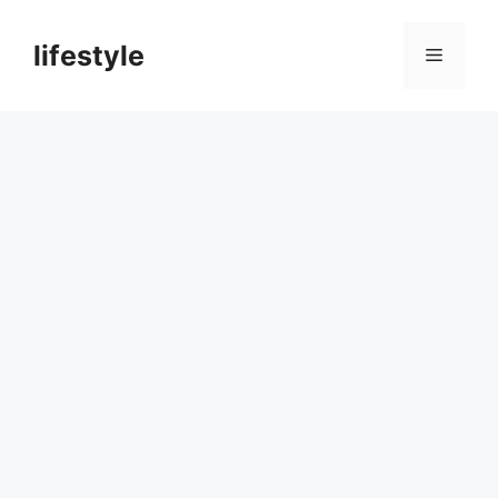
컨
텐
lifestyle
메
츠
로
뉴
건
너
뛰
기