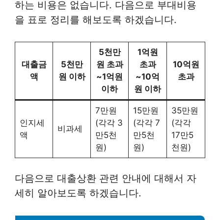
하는 비용은 없습니다. 다음으로 부대비용
을 표로 정리를 해보도록 하겠습니다.
5천만
1억원
대출금
5천만
원 초과
초과
10억원
액
원 이하
~1억원
~10억
초과
이하
원 이하
7만원
15만원
35만원
인지세
(각각 3
(각각 7
(각각
비과세
액
만5천
만5천
17만5
원)
원)
천원)
다음으로 대출상환 관련 안내에 대해서 자
세히 알아보도록 하겠습니다.