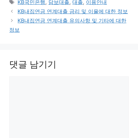
태
KB국민은행
,
담보대출
,
대출
,
이용안내
고
그
KB내집연금 연계대출 금리 및 이율에 대한 정보
리
KB내집연금 연계대출 유의사항 및 기타에 대한
정보
댓글 남기기
댓
글