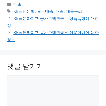
카
대출
테
태
KB국민은행
,
담보대출
,
대출
,
대출금리
고
그
KB골든라이프 공사주택연금론 상품특징에 대한
리
정보
KB골든라이프 공사주택연금론 이용안내에 대한
정보
댓글 남기기
댓
글