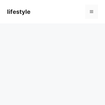
컨
텐
lifestyle
메
츠
로
뉴
건
너
뛰
기