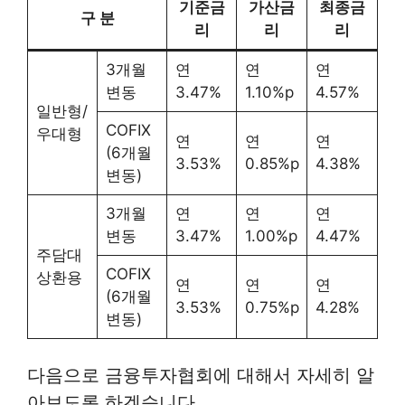
기준금
가산금
최종금
구 분
리
리
리
3개월
연
연
연
변동
3.47%
1.10%p
4.57%
일반형/
COFIX
우대형
연
연
연
(6개월
3.53%
0.85%p
4.38%
변동)
3개월
연
연
연
변동
3.47%
1.00%p
4.47%
주담대
COFIX
상환용
연
연
연
(6개월
3.53%
0.75%p
4.28%
변동)
다음으로 금융투자협회에 대해서 자세히 알
아보도록 하겠습니다.