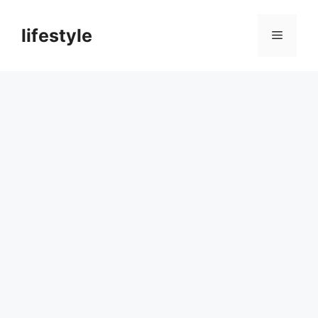
컨
텐
lifestyle
메
츠
로
뉴
건
너
뛰
기