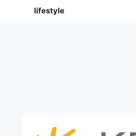
컨
lifestyle
텐
츠
로
건
너
뛰
기