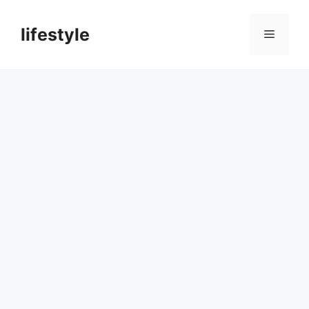
컨
텐
lifestyle
메
츠
로
뉴
건
너
뛰
기