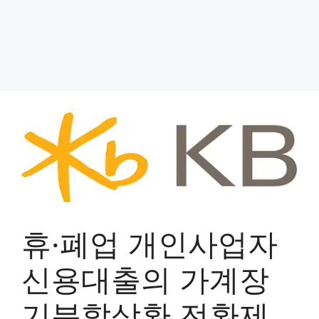
휴·폐업 개인사업자
신용대출의 가계장
기분할상환 전환제