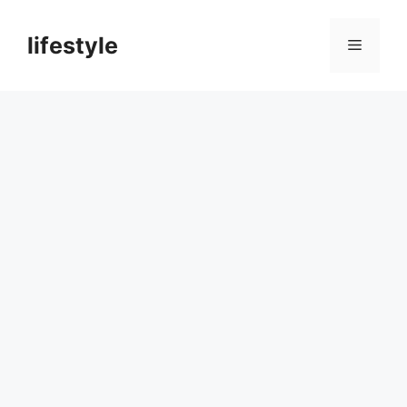
컨
텐
lifestyle
메
츠
로
뉴
건
너
뛰
기