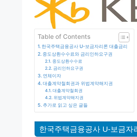
Table of Contents
한국주택금융공사 U-보금자리론 대출금리
중도상환수수료와 금리인하요구권
중도상환수수료
금리인하요구권
연체이자
대출계약철회권과 위법계약해지권
대출계약철회권
위법계약해지권
추가로 읽고 싶은 글들
한국주택금융공사 U-보금자