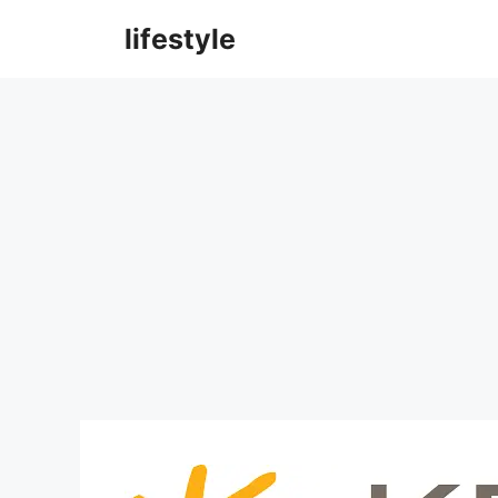
컨
lifestyle
텐
츠
로
건
너
뛰
기