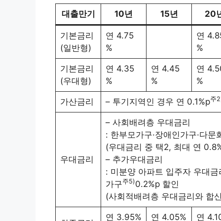
대출만기
10년
15년
20
기본금리
연 4.75
연 4.8
(일반형)
%
%
기본금리
연 4.35
연 4.45
연 4.5
(우대형)
%
%
%
주2
가산금리
– 투기지역인 경우 연 0.1%p
– 사회배려층 우대금리
: 한부모가구·장애인가구·다문화
(우대금리 중 택2, 최대 연 0.
우대금리
– 추가우대금리
: 미분양 아파트 입주자 우대금리
주5)
가구
0.2%p 할인
(사회적배려층 우대금리와 합산하
연 3.95%
연 4.05%
연 4.1