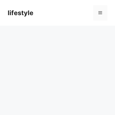
컨
텐
lifestyle
메
츠
로
뉴
건
너
뛰
기