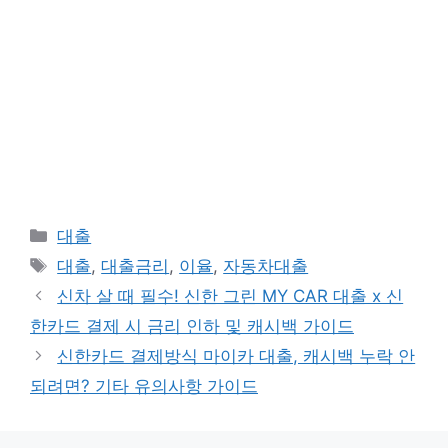
카
대출
테
태
대출
,
대출금리
,
이율
,
자동차대출
고
그
신차 살 때 필수! 신한 그린 MY CAR 대출 x 신
리
한카드 결제 시 금리 인하 및 캐시백 가이드
신한카드 결제방식 마이카 대출, 캐시백 누락 안
되려면? 기타 유의사항 가이드