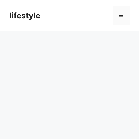
컨
텐
lifestyle
메
츠
로
뉴
건
너
뛰
기