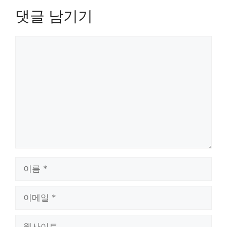
댓글 남기기
댓
글
이
름
이
메
일
웹