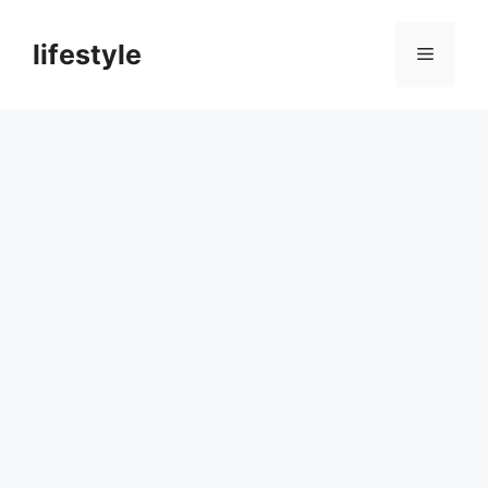
컨
텐
lifestyle
메
츠
로
뉴
건
너
뛰
기