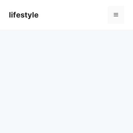
컨
텐
lifestyle
메
츠
로
뉴
건
너
뛰
기