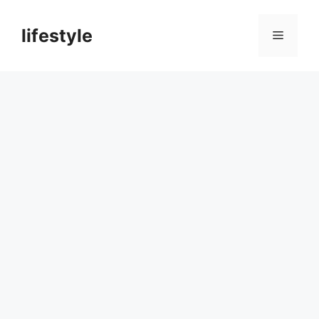
컨
텐
lifestyle
메
츠
로
뉴
건
너
뛰
기