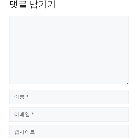
댓글 남기기
댓
글
이
름
이
메
일
웹
사