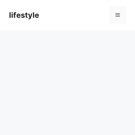
컨
텐
lifestyle
메
츠
로
뉴
건
너
뛰
기