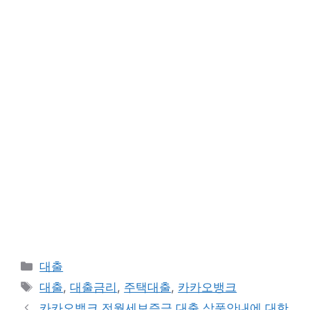
카
대출
테
태
대출
,
대출금리
,
주택대출
,
카카오뱅크
고
그
카카오뱅크 전월세보증금 대출 상품안내에 대한