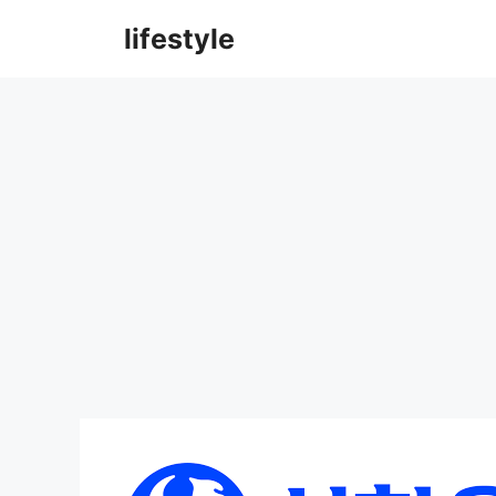
컨
lifestyle
텐
츠
로
건
너
뛰
기