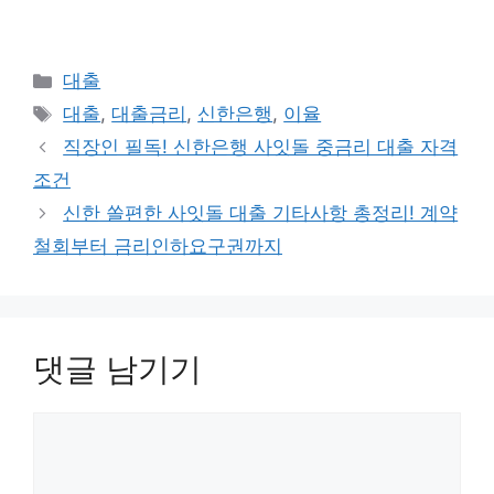
카
대출
테
태
대출
,
대출금리
,
신한은행
,
이율
고
그
직장인 필독! 신한은행 사잇돌 중금리 대출 자격
리
조건
신한 쏠편한 사잇돌 대출 기타사항 총정리! 계약
철회부터 금리인하요구권까지
댓글 남기기
댓
글