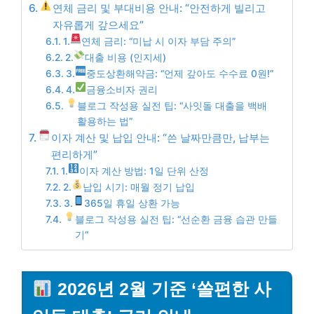
연체 금리 및 부대비용 안내: “안전하게 빌리고
자유롭게 갚으세요”
1.
연체 금리: “미납 시 이자 부담 주의”
2.
대출 비용 (인지세)
3.
중도상환해약금: “언제 갚아도 수수료 0원!”
4.
금융소비자 권리
블로그 작성용 실전 팁: “사잇돌 대출을 백배
활용하는 법”
이자 계산 및 납입 안내: “쓴 날짜만큼만, 납부는
편리하게”
1.
이자 계산 방법: 1일 단위 산정
2.
납입 시기: 매월 정기 납입
3.
365일 휴일 상환 가능
블로그 작성용 실전 팁: “선순환 금융 습관 만들
기”
2026년 2월 기준 ‘쏠편한 사