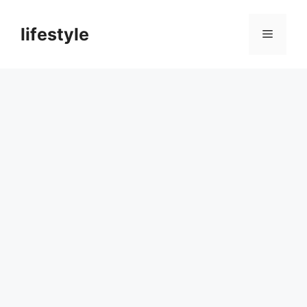
컨
텐
lifestyle
메
츠
로
뉴
건
너
뛰
기