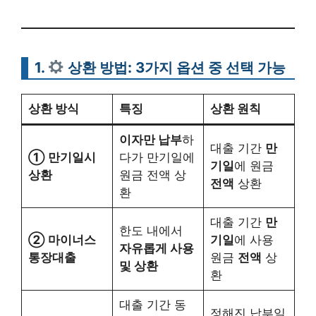
1.
상환 방법:
3가지 옵션 중 선택 가능
상환 방식
특징
상환 원칙
이자만 납부
하
대출 기간
만
① 만기일시
다가 만기일에
기일
에 원금
상환
원금 전액 상
전액
상환
환
대출 기간
만
한도 내에서
② 마이너스
기일
에 사용
자유롭게 사용
통장대출
원금
전액
상
및 상환
환
대출 기간 동
정해진 납부일