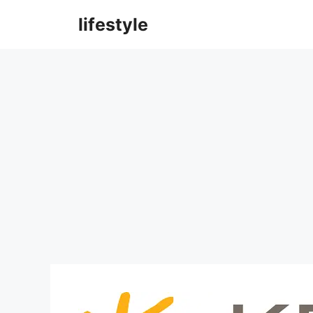
컨
lifestyle
텐
츠
로
건
너
뛰
기