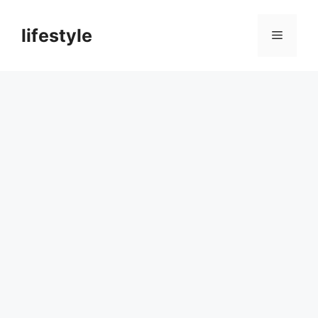
컨
텐
lifestyle
메
츠
로
뉴
건
너
뛰
기