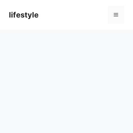
컨
텐
lifestyle
메
츠
로
뉴
건
너
뛰
기