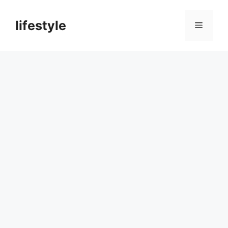
컨
텐
lifestyle
메
츠
로
뉴
건
너
뛰
기