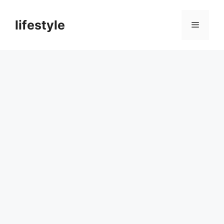
컨
텐
lifestyle
메
츠
로
뉴
건
너
뛰
기