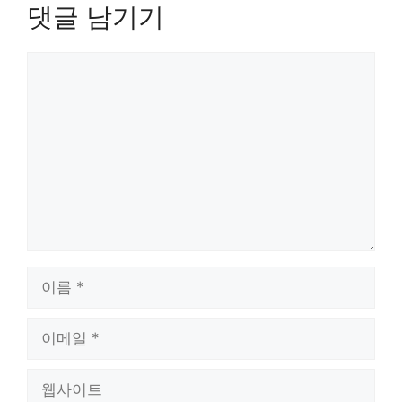
댓글 남기기
댓
글
이
름
이
메
일
웹
사