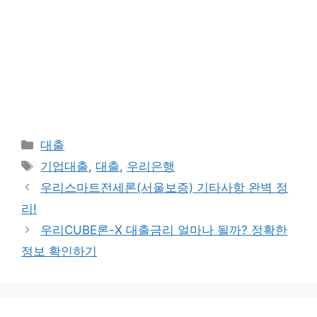
카
대출
테
태
기업대출
,
대출
,
우리은행
고
그
우리스마트전세론(서울보증) 기타사항 완벽 정
리
리!
우리CUBE론-X 대출금리 얼마나 될까? 정확한
정보 확인하기