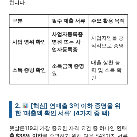
합니다.
구분
필수 제출 서류
주요 활용 목적
사업자등록증
사업자임을 공
사업 영위 확인
명원
또는
사
식적으로 증명
업자등록증
대출 상환 능
소득금액 증명
소득 증빙 확인
력 및 소득 확
원
인
2.
[핵심] 연매출 3억 이하 증명을 위
한 ‘매출액 확인 서류’ (4가지 중 택)
햇살론119의 가장 중요한 자격 요건 중 하나인
연매
출 $3$억 이하
를 증명하기 위해 다음 $4$가지 서류