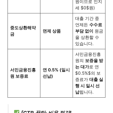
원이므로 인지
세 $0$원)
대출 기간 중
언제든
수수료
중도상환해약
면제 상품
부담 없이
원금
금
을 상환할 수
있습니다.
서민금융진흥
원의
보증을 받
는 대가
로 연
서민금융진흥
연 0.5% (일시
$0.5%$의 보
원 보증료
선납)
증료가
대출 실
행 시 일시 선
납
됩니다.
[CTR 꿀팁: 비용 절감]