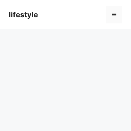
컨
텐
lifestyle
메
츠
로
뉴
건
너
뛰
기