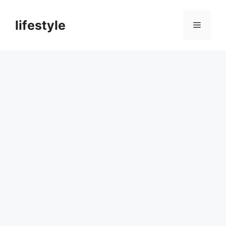
컨
텐
lifestyle
메
츠
로
뉴
건
너
뛰
기