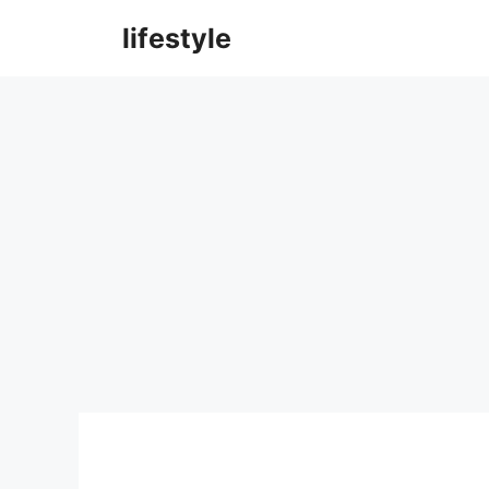
컨
lifestyle
텐
츠
로
건
너
뛰
기