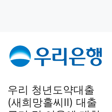
우리 청년도약대출
(새희망홀씨Ⅱ) 대출