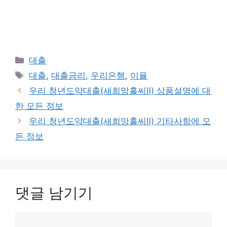
카
대출
테
태
대출
,
대출금리
,
우리은행
,
이율
고
그
우리 청년도약대출(새희망홀씨Ⅱ) 상품설명에 대
리
한 모든 정보
우리 청년도약대출(새희망홀씨Ⅱ) 기타사항에 모
든 정보
댓글 남기기
댓