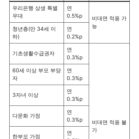
우리은행 상생 특별
연
우대
0.5%p
비대면 적용 가
능
청년층(만 34세 이
연
하)
0.2%p
연
기초생활수급권자
0.3%p
60세 이상 부모 부양
연
자
0.3%p
연
3자녀 이상
0.3%p
연
다문화 가정
0.3%p
비대면 적용 불
가
연
한부모 가정