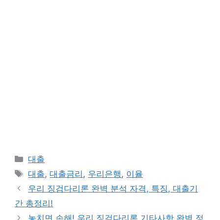
카
대출
테
태
대출
,
대출금리
,
우리은행
,
이율
고
그
우리 징검다리론 완벽 분석 자격, 특징, 대출기
리
간 총정리!
놓치면 손해! 우리 징검다리론 기타사항 완벽 정