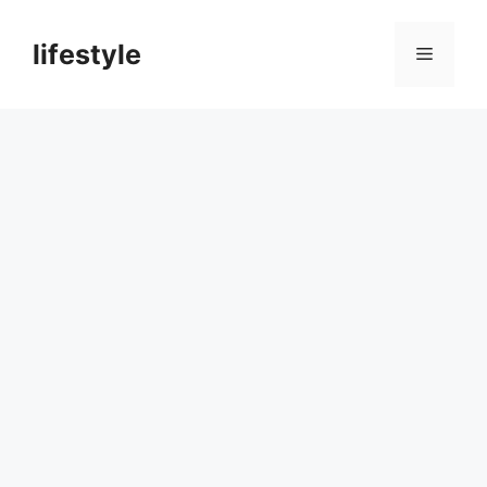
컨
텐
lifestyle
메
츠
로
뉴
건
너
뛰
기